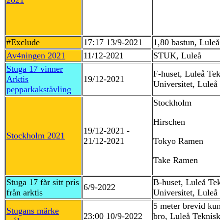
2021
#Exclude
17:17 13/9-2021
1,80 bastun, Luleå
Av4ningen 2021
11/12-2021
STUK, Luleå
Stuga 17 vinner
F-huset, Luleå Te
Arktis
19/12-2021
Universitet, Luleå
pepparkakstävling
Stockholm
Hirschen
19/12-2021 -
Stockholm 2021
21/12-2021
Tokyo Ramen
Take Ramen
Stuga 17 får sitt pris
B-huset, Luleå Te
6/9-2022
från arktis
Universitet, Luleå
5 meter brevid ku
Stugans märke
23:00 10/9-2022
bro, Luleå Teknis