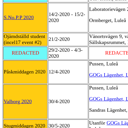
Laboratorievägen 
14/2-2020 - 15/2-
S.No.P.P 2020
2020
Ormberget, Luleå
Ojämdställd student
Vänortsvägen 9, v
21/2-2020
(incel17 event #2)
Sällskapsrummet, 
29/2-2020 - 4/3-
REDACTED
REDACT
2020
Pussen, Luleå
Påskmiddagen 2020
12/4-2020
GOGs Lägenhet, L
Pussen, Luleå
GOGs Lägenhet, L
Valborg 2020
30/4-2020
Sandras Lägenhet,
Utanför
GOGs Läg
Stugmiddagen 2020
30/5-2020