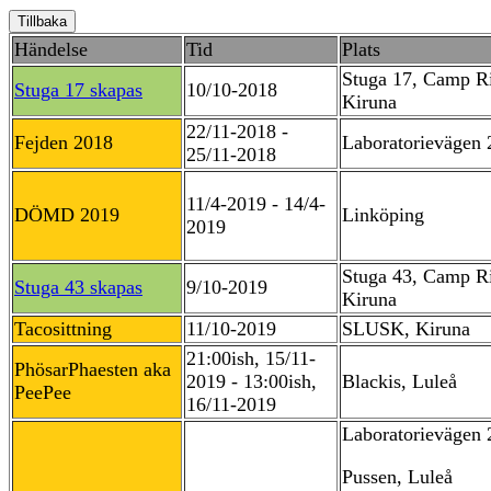
Tillbaka
Händelse
Tid
Plats
Stuga 17, Camp R
Stuga 17 skapas
10/10-2018
Kiruna
22/11-2018 -
Fejden 2018
Laboratorievägen 
25/11-2018
11/4-2019 - 14/4-
DÖMD 2019
Linköping
2019
Stuga 43, Camp R
Stuga 43 skapas
9/10-2019
Kiruna
Tacosittning
11/10-2019
SLUSK, Kiruna
21:00ish, 15/11-
PhösarPhaesten aka
2019 - 13:00ish,
Blackis, Luleå
PeePee
16/11-2019
Laboratorievägen 
Pussen, Luleå