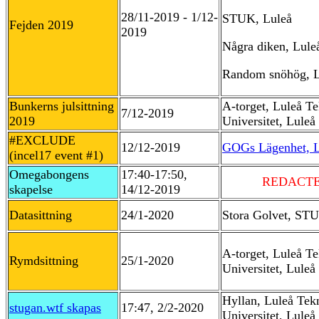
28/11-2019 - 1/12-
STUK, Luleå
Fejden 2019
2019
Några diken, Lule
Random snöhög, L
Bunkerns julsittning
A-torget, Luleå T
7/12-2019
2019
Universitet, Luleå
#EXCLUDE
12/12-2019
GOGs Lägenhet, L
(incel17 event #1)
Omegabongens
17:40-17:50,
REDACT
skapelse
14/12-2019
Datasittning
24/1-2020
Stora Golvet, STU
A-torget, Luleå T
Rymdsittning
25/1-2020
Universitet, Luleå
Hyllan, Luleå Tek
stugan.wtf skapas
17:47, 2/2-2020
Universitet, Luleå